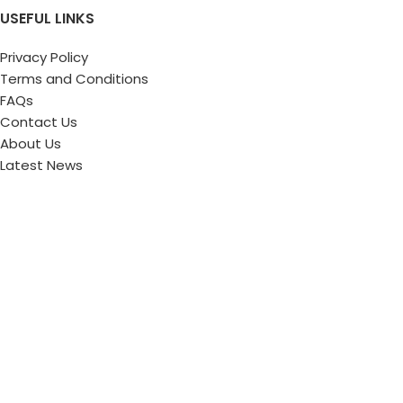
USEFUL LINKS
Privacy Policy
Terms and Conditions
FAQs
Contact Us
About Us
Latest News
PRODUCT CATEGORY
Indoor Plant
Fruits plant
Flower plant
Fountain
Beautification
Copyright © 2025 FarmsHouse BD · All Rights Reserved.