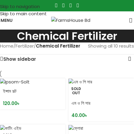
Skip to navigation
Skip to main content
MENU
Chemical Fertilizer
Home
/
Fertilizer
/
Chemical Fertilizer
Showing all 10 results
Show sidebar
SOLD
ইপ্সাম সল্ট
OUT
এম ও পি সার
120.00
৳
40.00
৳